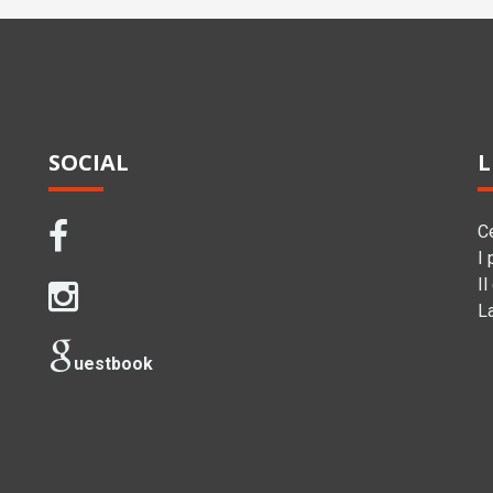
SOCIAL
L
C
I 
Il
L
uestbook