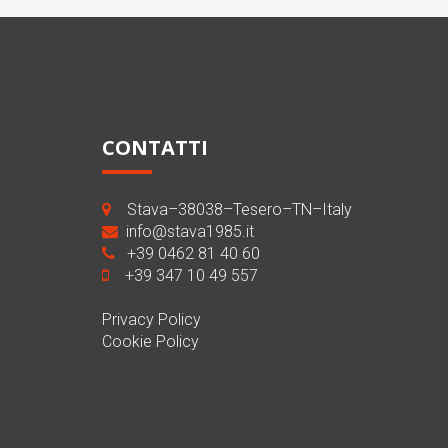
CONTATTI
Stava–38038–Tesero–TN–Italy
info@stava1985.it
+39 0462 81 40 60
+39 347 10 49 557
Privacy Policy
Cookie Policy