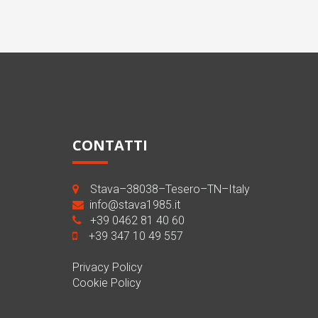
CONTATTI
Stava–38038–Tesero–TN–Italy
info@stava1985.it
+39 0462 81 40 60
+39 347 10 49 557
Privacy Policy
Cookie Policy