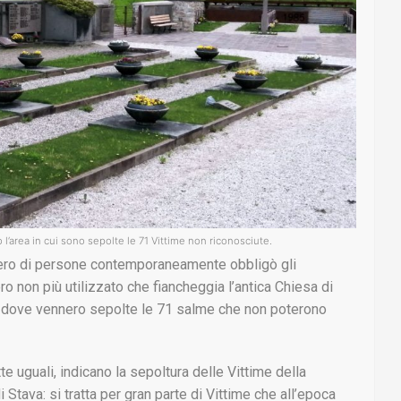
l’area in cui sono sepolte le 71 Vittime non riconosciute.
mero di persone contemporaneamente obbligò gli
ro non più utilizzato che fiancheggia l’antica Chiesa di
o dove vennero sepolte le 71 salme che non poterono
tte uguali, indicano la sepoltura delle Vittime della
i Stava: si tratta per gran parte di Vittime che all’epoca