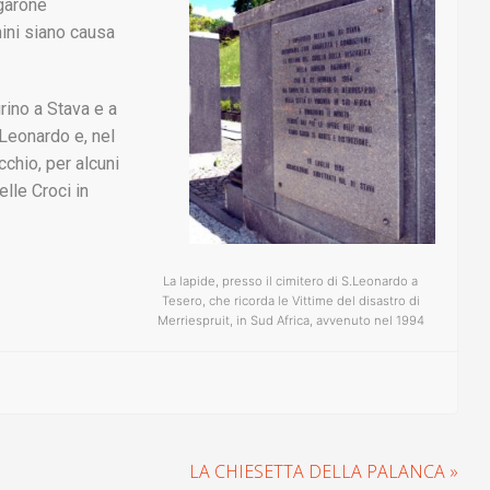
ngarone
ini siano causa
grino a Stava e a
 Leonardo e, nel
cchio, per alcuni
elle Croci in
La lapide, presso il cimitero di S.Leonardo a
Tesero, che ricorda le Vittime del disastro di
Merriespruit, in Sud Africa, avvenuto nel 1994
LA CHIESETTA DELLA PALANCA »