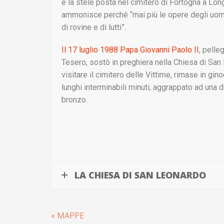
e la stele posta nel cimitero di Fortogna a Lo
ammonisce perché “mai più le opere degli uom
di rovine e di lutti”.
Il 17 luglio 1988 Papa Giovanni Paolo II
, pelle
Tesero, sostò in preghiera nella Chiesa di San
visitare il cimitero delle Vittime, rimase in gino
lunghi interminabili minuti, aggrappato ad una d
bronzo.
LA CHIESA DI SAN LEONARDO
« MAPPE