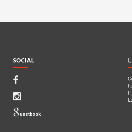
SOCIAL
L
C
I 
Il
L
uestbook