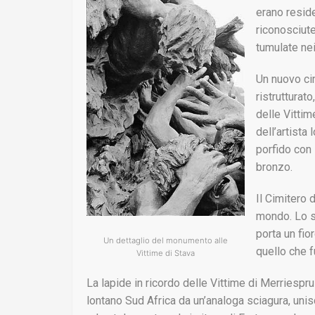
erano reside
riconosciute
tumulate nei
Un nuovo cim
ristrutturat
delle Vittim
dell’artista
porfido con 
bronzo.
Il Cimitero 
mondo. Lo st
porta un fio
Un dettaglio del monumento alle
quello che f
Vittime di Stava
La lapide in ricordo delle Vittime di Merriesprui
lontano Sud Africa da un’analoga sciagura, uni