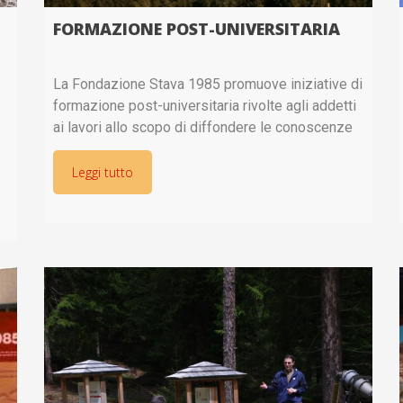
FORMAZIONE POST-UNIVERSITARIA
La Fondazione Stava 1985 promuove iniziative di
formazione post-universitaria rivolte agli addetti
ai lavori allo scopo di diffondere le conoscenze
tecniche relative alla sicurezza dei bacini di
decantazione, anche di quelli abbandonati, e
Leggi tutto
rafforzare nei