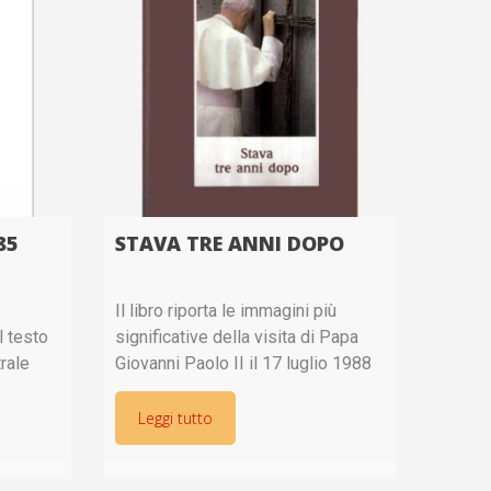
85
STAVA TRE ANNI DOPO
Il libro riporta le immagini più
il testo
significative della visita di Papa
rale
Giovanni Paolo II il 17 luglio 1988
e
con gli incontri con i familiari delle
urgica
Vittime sul cimitero di San
Leggi tutto
Leonardo a Tesero, prima, e
ofe di