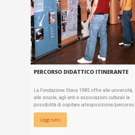
PERCORSO DIDATTICO ITINERANTE
La Fondazione Stava 1985 offre alle università,
alle scuole, agli enti e associazioni culturali la
possibilità di ospitare un’esposizione/percorso
didattico itinerante che riprende i contenuti del
percorso realizzato presso il Centro Stava 1985
Leggi tutto
e che