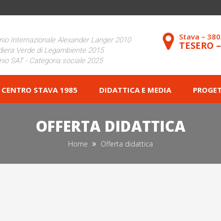
Stava – 38
io Internazionale Alexander Langer 2010
TESERO 
iera Verde di Legambiente 2015
io SAT - Categoria sociale 2025
CENTRO STAVA 1985
DIDATTICA E MEDIA
PROGET
OFFERTA DIDATTICA
Home
Offerta didattica