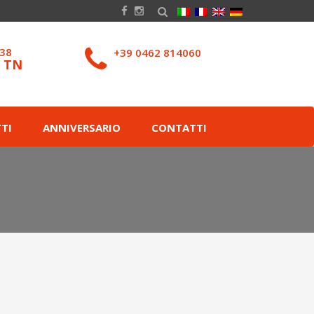
038
+39 0462 814060
– TN
TI
ANNIVERSARIO
CONTATTI