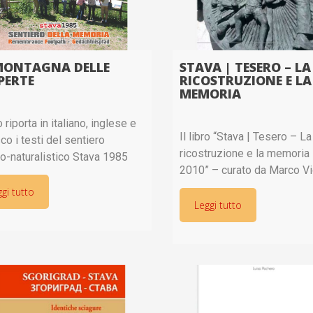
MONTAGNA DELLE
STAVA | TESERO – LA
PERTE
RICOSTRUZIONE E LA
MEMORIA
ro riporta in italiano, inglese e
Il libro “Stava | Tesero – La
co i testi del sentiero
ricostruzione e la memoria
co-naturalistico Stava 1985
2010” – curato da Marco Vi
onte Prestavèl. Il sentiero è
il Comune di Tesero, la Prov
 progettato da Sergio Camin,
gi tutto
Trento e la Fondazione Sta
Leggi tutto
a collaborazione di Marcello
– ripercorre i
cchi per i contenuti