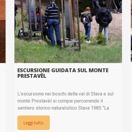
ESCURSIONE GUIDATA SUL MONTE
PRESTAVÈL
L’escursione nei boschi della val di Stava e sul
monte Prestavèl si compie percorrendo il
sentiero storico-naturalistico Stava 1985 “La
Montagna delle scoperte”. Punto di ritrovo è il
Centro Stava 1985 a Stava. Per i
Leggi tutto