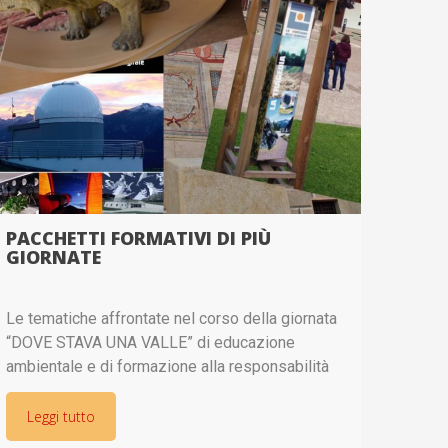
PACCHETTI FORMATIVI DI PIÙ
GIORNATE
Le tematiche affrontate nel corso della giornata
“DOVE STAVA UNA VALLE” di educazione
ambientale e di formazione alla responsabilità
civile e d’impresa ben si accostano ad altri
momenti formativi che possono offrire la Valle di
Leggi tutto