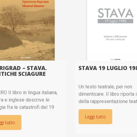
RIGRAD – STAVA.
STAVA 19 LUGLIO 19
NTICHE SCIAGURE
Un testo teatrale, per non
RO Il libro in lingua italiana,
dimenticare. Il libro riporta 
ra e inglese descrive le
della rappresentazione teat
ie fra le catastrofi del 19
scritta da Luisa Pachera ch
o 1985 nel Comune di Tesero
ripropone in forma drammat
Leggi tutto
alia e del 1° maggio 1966 a
gi tutto
la genesi, le cause, le
grad e Vratza
responsabilità della catastr