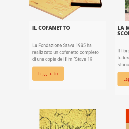
IL COFANETTO
LA 
SCO
La Fondazione Stava 1985 ha
Il lib
realizzato un cofanetto completo
tedes
di una copia del film “Stava 19
stori
luglio” su DVD e di una copia del
sul m
libro “Stava 1985 Una
Leggi tutto
stato
Leg
documentazione”.Con il cofanetto,
con l
che viene venduto al
Mazzu