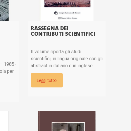
RASSEGNA DEI
CONTRIBUTI SCIENTIFICI
Il volume riporta gli studi
scientifici, in lingua originale con gli
 – 1985-
abstract in italiano e in inglese,
ola per
pubblicati sul disastro della val di
incia di
Stava dal 1985 al 2003. Titolo
Leggi tutto
va 1985
completo: Rassegna dei contributi
scientifici sul