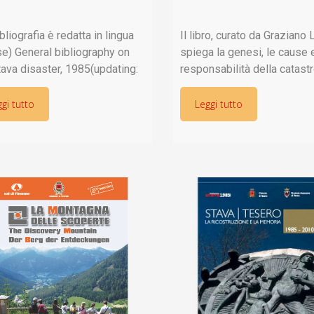
bliografia è redatta in lingua
Il libro, curato da Graziano 
se) General bibliography on
spiega la genesi, le cause e
tava disaster, 1985(updating:
responsabilità della catast
September 2025)
della val di Stava sulla bas
NDER D.E. (1986) – Northern
sentenze del procedimento
gi tutto
Leggi tutto
an dam failure and mudflow,
e della relazione della
985. “Disasters”, Vol. 10, no.
Commissione tecnica d’inc
 3-7,
nominata