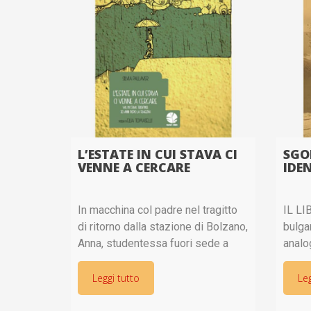
L’ESTATE IN CUI STAVA CI
SGO
VENNE A CERCARE
IDE
In macchina col padre nel tragitto
IL LIB
di ritorno dalla stazione di Bolzano,
bulga
Anna, studentessa fuori sede a
analog
Bologna, finisce per caso e del
lugli
tutto inconsapevolmente nella
in It
Leggi tutto
Leg
località dove, fino al luglio del
Sgori
1985, si trovavano