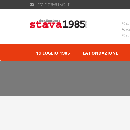
info@stava1985.it
Prem
Band
Prem
19 LUGLIO 1985
LA FONDAZIONE