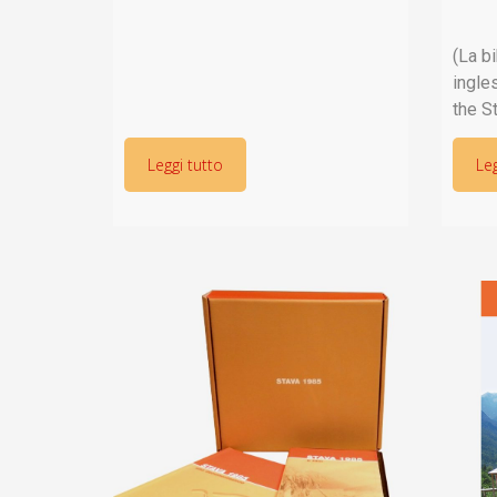
(La bi
ingle
the S
29th 
ALEXA
Leggi tutto
Leg
Itali
July 1
1, pp.