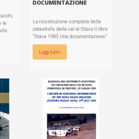
DOCUMENTAZIONE
Lucchi,
La ricostruzione completa della
 le
catastrofe della val di Stava Il libro
rofe
“Stava 1985 Una documentazione”
e delle
(96 pagine, 56 illustrazioni, edito
 penale
da Curcu&Genovese di Trento) è
Leggi tutto
strutturato sulla base delle stesse
hiesta
sezioni e schede del percorso