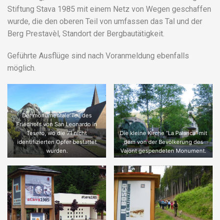
Stiftung Stava 1985 mit einem Netz von Wegen geschaffen
wurde, die den oberen Teil von umfassen das Tal und der
Berg Prestavèl, Standort der Bergbautätigkeit.
Geführte Ausflüge sind nach Voranmeldung ebenfalls
möglich.
Der monumentale Teil des
Friedhofs von San Leonardo in
Tesero, wo die 71 nicht
Die kleine Kirche “La Palanca” mit
identifizierten Opfer bestattet
dem von der Bevölkerung des
wurden.
Vajont gespendeten Monument.