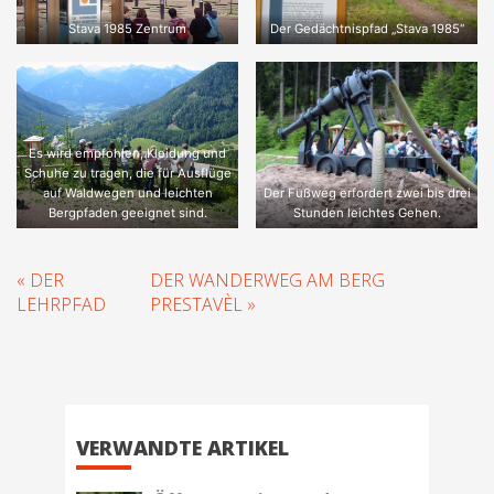
Stava 1985 Zentrum
Der Gedächtnispfad „Stava 1985“
Es wird empfohlen, Kleidung und
Schuhe zu tragen, die für Ausflüge
auf Waldwegen und leichten
Der Fußweg erfordert zwei bis drei
Bergpfaden geeignet sind.
Stunden leichtes Gehen.
« DER
DER WANDERWEG AM BERG
LEHRPFAD
PRESTAVÈL »
VERWANDTE ARTIKEL