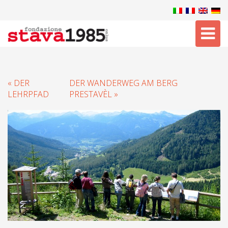
Tog
nav
« DER
DER WANDERWEG AM BERG
LEHRPFAD
PRESTAVÈL »