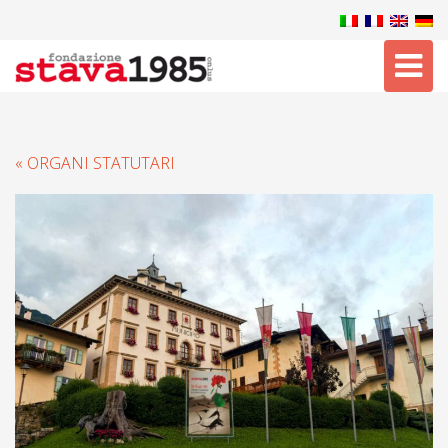
Tog
nav
« ORGANI STATUTARI