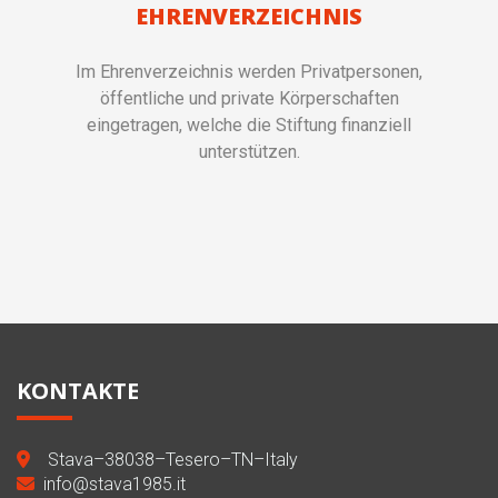
EHRENVERZEICHNIS
Im Ehrenverzeichnis werden Privatpersonen,
öffentliche und private Körperschaften
eingetragen, welche die Stiftung finanziell
unterstützen.
KONTAKTE
Stava–38038–Tesero–TN–Italy
info@stava1985.it