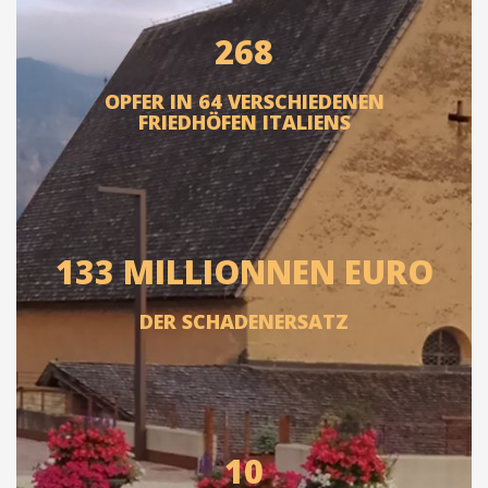
268
OPFER IN 64 VERSCHIEDENEN
FRIEDHÖFEN ITALIENS
133 MILLIONNEN EURO
DER SCHADENERSATZ
10