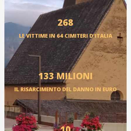
268
LE VITTIME IN 64 CIMITERI D'ITALIA
133 MILIONI
IL RISARCIMENTO DEL DANNO IN EURO
10