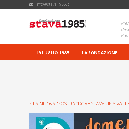
info@stava1985.it
Prem
Band
Prem
19 LUGLIO 1985
LA FONDAZIONE
« LA NUOVA MOSTRA “DOVE STAVA UNA VALLE