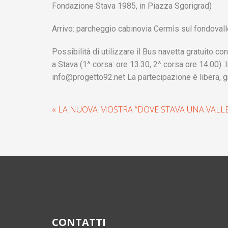
Fondazione Stava 1985, in Piazza Sgorigrad)
Arrivo: parcheggio cabinovia Cermìs sul fondovall
Possibilità di utilizzare il Bus navetta gratuito c
a Stava (1^ corsa: ore 13.30, 2^ corsa ore 14.00). 
info@progetto92.net
La partecipazione è libera, gra
« LA NUOVA MOSTRA “DOVE STAVA UNA VALLE
CONTATTI