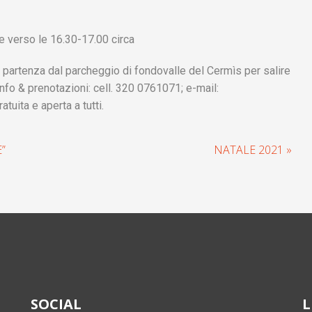
e verso le 16.30-17.00 circa
on partenza dal parcheggio di fondovalle del Cermìs per salire
Info & prenotazioni: cell. 320 0761071; e-mail:
tuita e aperta a tutti.
”
NATALE 2021 »
SOCIAL
L