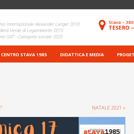
Stava – 38
io Internazionale Alexander Langer 2010
TESERO 
iera Verde di Legambiente 2015
io SAT - Categoria sociale 2025
CENTRO STAVA 1985
DIDATTICA E MEDIA
PROGET
”
NATALE 2021 »