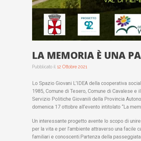
LA MEMORIA È UNA P
Pubblicato il
12 Ottobre 2021
Lo Spazio Giovani L’IDEA della cooperativa socia
1985, Comune di Tesero, Comune di Cavalese e il 
Servizio Politiche Giovanili della Provincia Autono
domenica 17 ottobre all’evento intitolato “La me
Un interessante progetto avente lo scopo di unire 
per la vita e per l’ambiente attraverso una facile c
familiari e conoscenti.Partenza della passeggiat