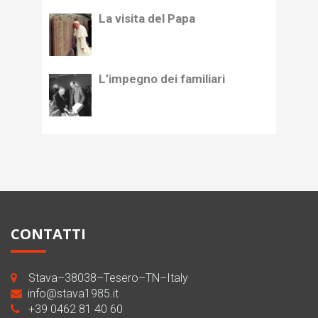
La visita del Papa
L’impegno dei familiari
CONTATTI
Stava–38038–Tesero–TN–Italy
info@stava1985.it
+39 0462 81 40 60