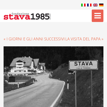
Tog
nav
« I GIORNI E GLI ANNI SUCCESSIVI
LA VISITA DEL PAPA »