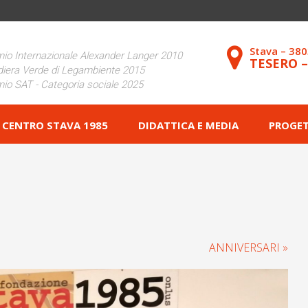
Stava – 38
io Internazionale Alexander Langer 2010
TESERO 
iera Verde di Legambiente 2015
io SAT - Categoria sociale 2025
CENTRO STAVA 1985
DIDATTICA E MEDIA
PROGET
ANNIVERSARI »