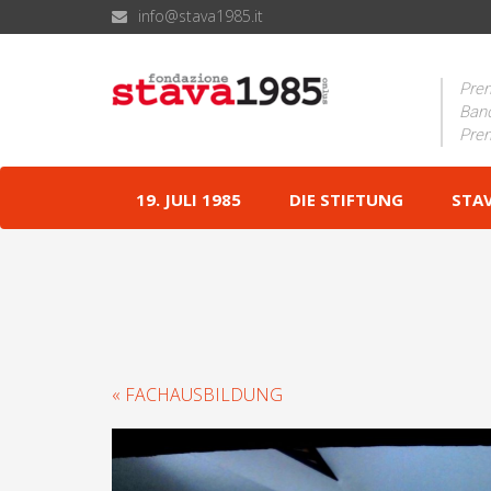
info@stava1985.it
Prem
Band
Prem
19. JULI 1985
DIE STIFTUNG
STA
« FACHAUSBILDUNG