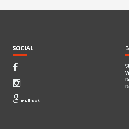
SOCIAL
B
S
Vi
D
Di
uestbook