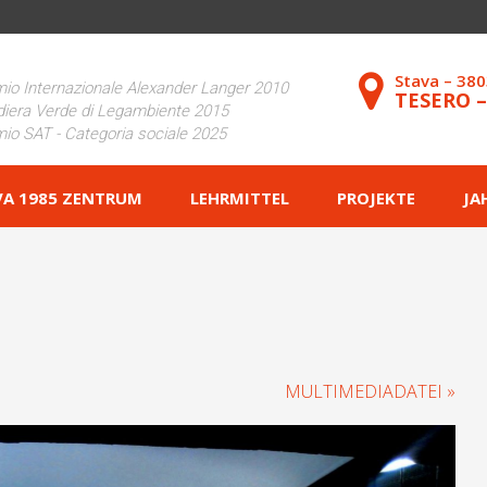
Stava – 38
io Internazionale Alexander Langer 2010
TESERO 
iera Verde di Legambiente 2015
io SAT - Categoria sociale 2025
VA 1985 ZENTRUM
LEHRMITTEL
PROJEKTE
JA
MULTIMEDIADATEI »