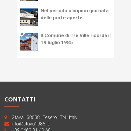
Nel periodo olimpico giornata
delle porte aperte
Il Comune di Tre Ville ricorda il
19 luglio 1985
CONTATTI
Stava–38038–Tesero–TN–Italy
info@stava1985.it
+39 0462 81 40 60