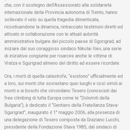
che, con il sostegno dell’Assessorato alla solidarietà
internazionale della Provincia autonoma di Trento, hanno
sollevato il velo su quella tragedia dimenticata,
ricostruendone la dinamica, rintracciato testimoni diretti ed
attivato in collaborazione con le attuali autorità
amministrative bulgare del piccolo paese di Sgorigrad, ad
iniziare dal suo coraggioso sindaco Nikolai Iliev, una serie
di iniziative congiunte per risarcire anche le vittime di
Vratza e Sgurigrad almeno del diritto ad essere ricordate.
Ora, i morti di quella catastrofe, “esistono” ufficialmente ed
a loro, sui monti che sovrastano quei luoghi e così simili ai
monti e ai boschi che circondano Tesero (conosciuti dai
free climbing di tutta Europa come le “Dolomiti della
Bulgaria”), è dedicato il “Sentiero della Fratellanza Stava-
Sgurigrad”, inaugurato il 1° maggio 2006, alla presenza di
una delegazione di Tesero composta da Graziano Lucchi,
presidente della Fondazione Stava 1985, dal sindaco di