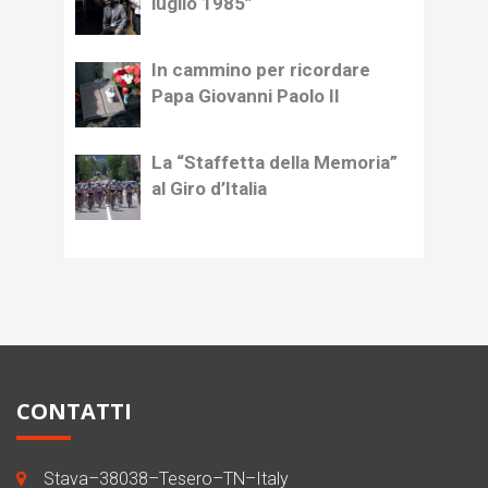
luglio 1985”
In cammino per ricordare
Papa Giovanni Paolo II
La “Staffetta della Memoria”
al Giro d’Italia
CONTATTI
Stava–38038–Tesero–TN–Italy