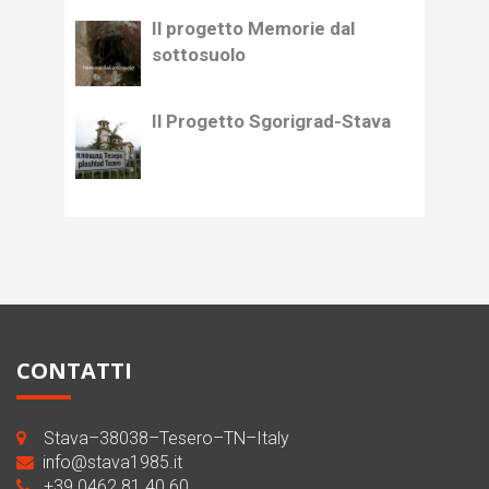
Il progetto Memorie dal
sottosuolo
Il Progetto Sgorigrad-Stava
CONTATTI
Stava–38038–Tesero–TN–Italy
info@stava1985.it
+39 0462 81 40 60