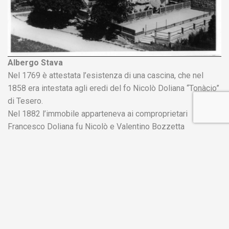
Albergo Stava
Nel 1769 è attestata l’esistenza di una cascina, che nel
1858 era intestata agli eredi del fo Nicolò Doliana “Tonàcio”
di Tesero.
Nel 1882 l’immobile apparteneva ai comproprietari
Francesco Doliana fu Nicolò e Valentino Bozzetta
Nel 1896 era una locanda. Appartenente a Pietro Doliana fu
francesco.
Nel 1903 l’edificio prese il nome di Albergo Alpino, che nel
1907 venne ingrandito.
Durante la Grande Guerra, nel 1915, fu denominato Albergo
Stava (Gasthof Stave)
Nel 1933 venne ristrutturato e il fienile lì accanto fu
trasformato in una casetta. Nel 1956 l’albergo passò in