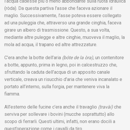
l’acqua cadesse più o meno abbondante sulla ruota idraulica
(ròda). Da questa partiva l’asse che faceva azionare il
maglio. Successivamente, l’asse poteva essere collegato
ad una puleggia che, attraverso una grande cinghia, faceva
girare un albero di trasmissione. Questo, a sua volta,
mediante altre pulegge e altre cinghie, muoveva il maglio, la
mola ad acqua, il trapano ed altre attrezzature.
C’era anche la botte dell’aria
(bóte de la òra)
, un contenitore
a botte, appunto, prima in legno, poi in calcestruzzo che,
sfruttando la caduta dell’acqua di un apposito canale
verticale, creava un risucchio d’aria che veniva incanalato e
portato all’interno, sulla forgia, per mantenere viva la
fiamma.
All’esterno delle fucine c’era anche il travaglio
(travài)
che
serviva per sollevare i bovini (mucche soprattutto) allo
scopo di ferrarli. Questi ultimi, infatti, non erano docili a
quest’operazione come i cavalli da tiro.