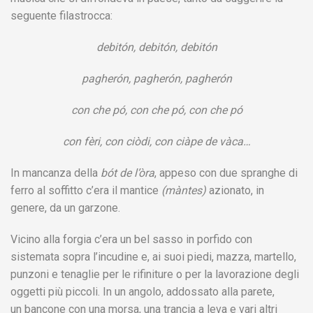
seguente filastrocca:
debitón, debitón, debitón
pagherón, pagherón, pagherón
con che pó, con che pó, con che pó
con fèri, con ciòdi, con ciàpe de vàca…
In mancanza della
bót de l’òra
, appeso con due spranghe di
ferro al soffitto c’era il mantice
(màntes)
azionato, in
genere, da un garzone.
Vicino alla forgia c’era un bel sasso in porfido con
sistemata sopra l’incudine e, ai suoi piedi, mazza, martello,
punzoni e tenaglie per le rifiniture o per la lavorazione degli
oggetti più piccoli. In un angolo, addossato alla parete,
un bancone con una morsa, una trancia a leva e vari altri