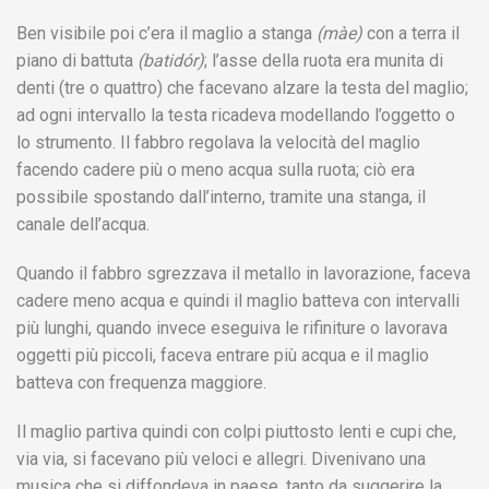
Ben visibile poi c’era il maglio a stanga
(màe)
con a terra il
piano di battuta
(batidór)
; l’asse della ruota era munita di
denti (tre o quattro) che facevano alzare la testa del maglio;
ad ogni intervallo la testa ricadeva modellando l’oggetto o
lo strumento. Il fabbro regolava la velocità del maglio
facendo cadere più o meno acqua sulla ruota; ciò era
possibile spostando dall’interno, tramite una stanga, il
canale dell’acqua.
Quando il fabbro sgrezzava il metallo in lavorazione, faceva
cadere meno acqua e quindi il maglio batteva con intervalli
più lunghi, quando invece eseguiva le rifiniture o lavorava
oggetti più piccoli, faceva entrare più acqua e il maglio
batteva con frequenza maggiore.
Il maglio partiva quindi con colpi piuttosto lenti e cupi che,
via via, si facevano più veloci e allegri. Divenivano una
musica che si diffondeva in paese, tanto da suggerire la