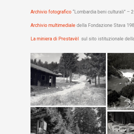
Archivio fotografico
“Lombardia beni culturali” – 
Archivio multimediale
della Fondazione Stava 19
La miniera di Prestavèl
sul sito istituzionale de