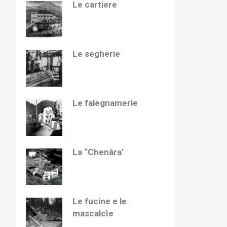
Le cartiere
Le segherie
Le falegnamerie
La “Chenàra’
Le fucine e le
mascalcìe