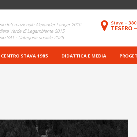
Stava – 38
io Internazionale Alexander Langer 2010
TESERO 
iera Verde di Legambiente 2015
io SAT - Categoria sociale 2025
CENTRO STAVA 1985
DIDATTICA E MEDIA
PROGET