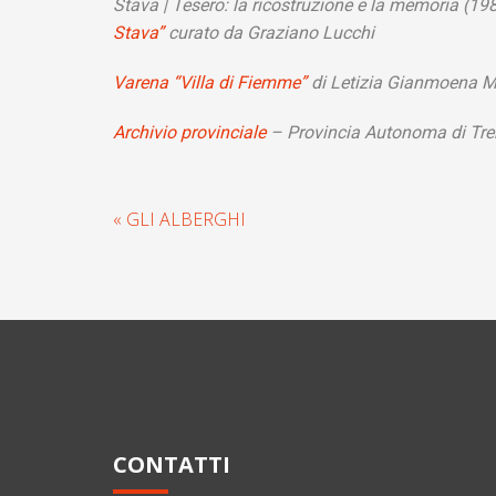
Stava | Tesero: la ricostruzione e la memoria (1
Stava”
curato da Graziano Lucchi
Varena “Villa di Fiemme”
di Letizia Gianmoena M
Archivio provinciale
– Provincia Autonoma di Tre
« GLI ALBERGHI
CONTATTI