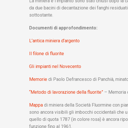
La miniera e l’impianto sono stati chiusi dopo la 
da due bacini di decantazione dei fanghi residuati
sottostante.
Documenti di approfondimento:
L’antica miniera d’argento
Il filone di fluorite
Gli impianti nel Novecento
Memorie
di Paolo Defrancesco di Panchià, minat
“Metodo di lavorazione della fluorite”
– Memoria d
Mappa
di miniera della Società Fluormine con pian
sono ancora visibili gli imbocchi occidentali che 
quello di quota 1787 (in colore rosa) è ancora ripor
funzione fino al 1961.