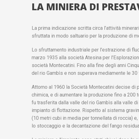
LA MINIERA DI PRESTA
La prima indicazione scritta circa l’attività miner
sfruttata in modo saltuario per la produzione di m
Lo sfruttamento industriale per l’estrazione di fluo
marzo 1935 alla società Atesina per l’Esplorazion
società Montecatini. Fino alla fine degli anni Cin
del rio Gambìs e non superava mediamente le 30 t
Attorno al 1960 la Società Montecatini decise di pr
chimica, e di aumentare la produzione fino a 200 t
fu trasferita dalla valle del rio Gambìs alla valle 
impianto di flottazione. Rispetto al sistema gravi
(10 metri cubi in media per tonnellata di roccia) e
lo stoccaggio e la decantazione del fango residua