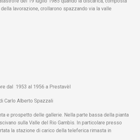
catastrofe del 19 luglio 1985 quando la discarica, composta
 della lavorazione, crollarono spazzando via la valle
ore dal 1953 al 1956 a Prestavèl
i Carlo Alberto Spazzali
ta e prospetto delle gallerie. Nella parte bassa della pianta
uscivano sulla Valle del Rio Gambìs. In particolare presso
tata la stazione di carico della teleferica rimasta in