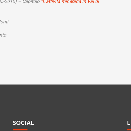
985-2010) – Capitolo
“L’attività mineraria in Val di
onti
nto
SOCIAL
L