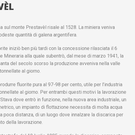
VÈL
aria sul monte Prestavèl risale al 1528. La miniera veniva
odeste quantità di galena argentifera.
rite iniziò ben più tardi con la concessione rilasciata il 6
e Mineraria alla quale subentrò, dal mese di marzo 1941, la
quanta del secolo scorso la produzione avveniva nella valle
onnellate al giorno.
odurre fluorite pura al 97-98 per cento, utile per l’industria
onnellate al giorno. Per entrambi questi motivi la lavorazione
di Stava dove entrò in funzione, nella nuova area industriale, un
metrico, un impianto di flottazione necessita di molta acqua
, a poca distanza, di un luogo dove innalzare la discarica per
to della lavorazione.