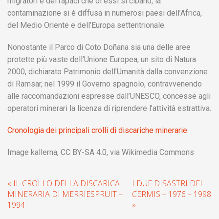
migratori e dei rapaci che di essi si cibano, la
contaminazione si è diffusa in numerosi paesi dell’Africa,
del Medio Oriente e dell’Europa settentrionale.
Nonostante il Parco di Coto Doñana sia una delle aree
protette più vaste dell’Unione Europea, un sito di Natura
2000, dichiarato Patrimonio dell’Umanità dalla convenzione
di Ramsar, nel 1999 il Governo spagnolo, contravvenendo
alle raccomandazioni espresse dall’UNESCO, concesse agli
operatori minerari la licenza di riprendere l’attività estrattiva.
Cronologia dei principali crolli di discariche minerarie
Image kallerna, CC BY-SA 4.0, via Wikimedia Commons
« IL CROLLO DELLA DISCARICA
I DUE DISASTRI DEL
MINERARIA DI MERRIESPRUIT –
CERMIS – 1976 – 1998
1994
»