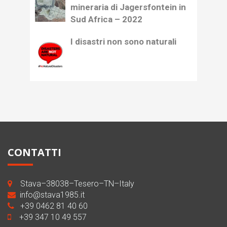
mineraria di Jagersfontein in
Sud Africa – 2022
I disastri non sono naturali
CONTATTI
Stava–38038–Tesero–TN–Italy
info@stava1985.it
+39 0462 81 40 60
+39 347 10 49 557