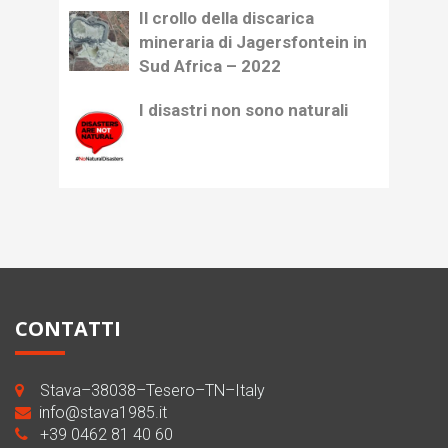
Il crollo della discarica
mineraria di Jagersfontein in
Sud Africa – 2022
I disastri non sono naturali
CONTATTI
Stava–38038–Tesero–TN–Italy
info@stava1985.it
+39 0462 81 40 60