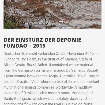
DER EINSTURZ DER DEPONIE
FUNDÃO – 2015
Deutscher Text nicht vorhanden On 5th November 2015, the
Fundão tailings dam, in the district of Mariana, State of
Minas Gerais, Brazil, failed. It contained waste material
from the Germano iron mine, managed by Samarco Society,
a joint venture between the Anglo-Australian Bhp-Billington
and the Brazilian Vale, which are two of the most important
multinational mining companies worldwide. A mudflow
exceeding 30 million cubic metres struck the village of
Bento Rodrigues, which was completely destroyed. In
addition, the flow ran down the rivers Gualaxo do Norte,