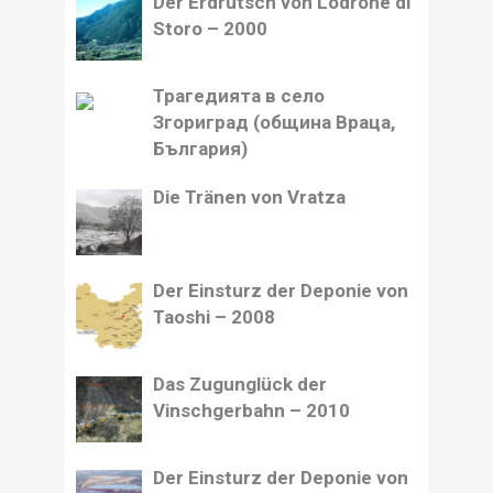
Der Erdrutsch von Lodrone di
Storo – 2000
Трагедията в село
Згориград (община Враца,
България)
Die Tränen von Vratza
Der Einsturz der Deponie von
Taoshi – 2008
Das Zugunglück der
Vinschgerbahn – 2010
Der Einsturz der Deponie von