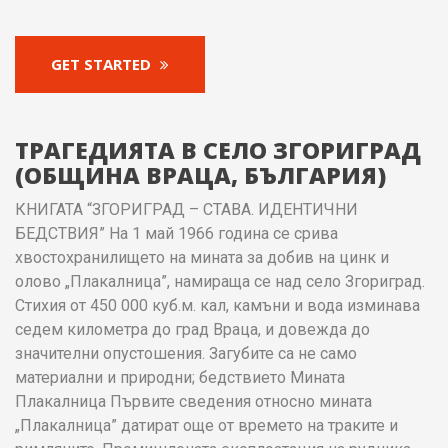
GET STARTED
ТРАГЕДИЯТА В СЕЛО ЗГОРИГРАД
(ОБЩИНА ВРАЦА, БЪЛГАРИЯ)
КНИГАТА “ЗГОРИГРАД – СТАВА. ИДЕНТИЧНИ
БЕДСТВИЯ” На 1 май 1966 година се срива
хвостохранилището на мината за добив на цинк и
олово „Плакалница”, намираща се над село Згориград.
Стихия от 450 000 куб.м. кал, камъни и вода изминава
седем километра до град Враца, и довежда до
значителни опустошения. Загубите са не само
материални и природни; бедствието Мината
Плакалница Първите сведения относно мината
„Плакалница” датират още от времето на траките и