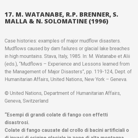
17. M. WATANABE, R.P. BRENNER, S.
MALLA & N. SOLOMATINE (1996)
Case histories: examples of major mudflow disasters.
Mudflows caused by dam failures or glacial lake breaches
in high mountains. Stava, Italy, 1985. In: M. Watanabe et Alii
(eds.), “Mudflows – Experience and Lessons learned from
the Management of Major Disasters”, pp. 119-124, Dept. of
Humanitarian Affairs, United Nations, New York – Geneva.
© United Nations, Department of Humanitarian Affairs,
Geneva, Switzerland
“Esempi di grandi colate di fango con effetti
disastrosi.
Colate di fango causate dal crollo di bacini artificiali o
di invasi di origine glaciale in zone di alta montagna.