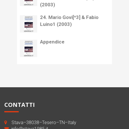
(2003)
24. Mario Govi[*3] & Fabio
Luino1 (2003)
Appendice
CONTATTI
Stava–38038–Tesero–TN–Italy
info@stava1985.it