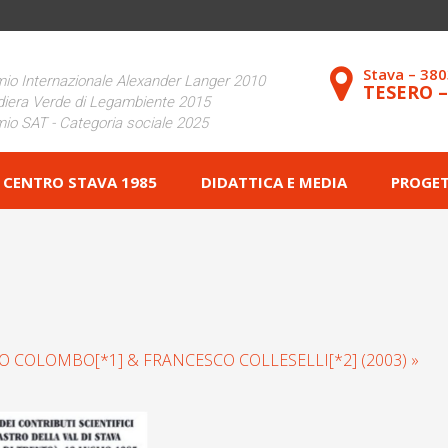
Stava – 38
io Internazionale Alexander Langer 2010
TESERO 
iera Verde di Legambiente 2015
io SAT - Categoria sociale 2025
CENTRO STAVA 1985
DIDATTICA E MEDIA
PROGET
RO COLOMBO[*1] & FRANCESCO COLLESELLI[*2] (2003) »