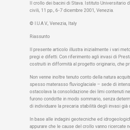
Il crollo dei bacini di Stava. Istituto Universitario d
civili, 11 pp., 6-7 dicembre 2001, Venezia.
© I.U.A.V., Venezia, Italy
Riassunto
Il presente articolo illustra inizialmente i vari m
pregi e difetti. Con riferimento agli invasi di Pres
costruiti in difformità al progetto originario, che
Non venne inoltre tenuto conto della natura acqui
spesso materasso fluvioglaciale – sede di intens
ostacolava la consolidazione dei limi contenuti neg
furono condotte in modo sommario, senza determi
di individuare la precaria stabilità degli invasi già 
In base alle indagini geotecniche ed idrogeologic
appurare che le cause del crollo vanno ricercate 