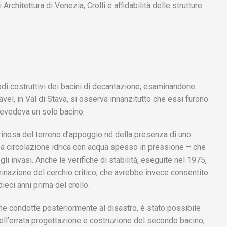
i Architettura di Venezia, Crolli e affidabilità delle strutture
etodi costruttivi dei bacini di decantazione, esaminandone
tavel, in Val di Stava, si osserva innanzitutto che essi furono
 prevedeva un solo bacino.
trinosa del terreno d’appoggio né della presenza di uno
a circolazione idrica con acqua spesso in pressione – che
li invasi. Anche le verifiche di stabilità, eseguite nel 1975,
nazione del cerchio critico, che avrebbe invece consentito
dieci anni prima del crollo.
he condotte posteriormente al disastro, è stato possibile
nell’errata progettazione e costruzione del secondo bacino,