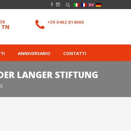
038
+39 0462 814060
– TN
TI
ANNIVERSARIO
CONTATTI
DER LANGER STIFTUNG
ng