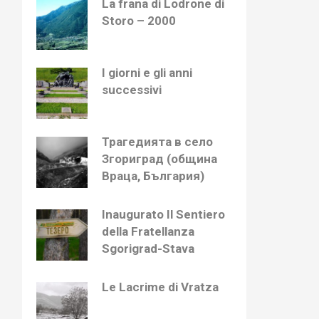
La frana di Lodrone di
Storo – 2000
I giorni e gli anni
successivi
Трагедията в село
Згориград (община
Враца, България)
Inaugurato Il Sentiero
della Fratellanza
Sgorigrad-Stava
Le Lacrime di Vratza