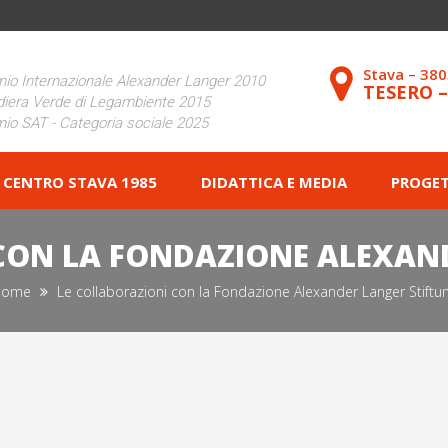
Stava – 38
io Internazionale Alexander Langer 2010
TESERO 
iera Verde di Legambiente 2015
io SAT - Categoria sociale 2025
CENTRO STAVA 1985
DIDATTICA E MEDIA
PROGET
CON LA FONDAZIONE ALEXAN
Home
Le collaborazioni con la Fondazione Alexander Langer Stiftu