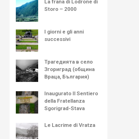
La frana di Lodrone di
Storo – 2000
I giorni e gli anni
successivi
Трагедията в село
Згориград (община
Враца, България)
Inaugurato Il Sentiero
della Fratellanza
Sgorigrad-Stava
Le Lacrime di Vratza