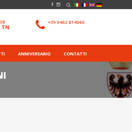
038
+39 0462 814060
– TN
TI
ANNIVERSARIO
CONTATTI
NI