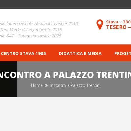
Stava – 38
io Internazionale Alexander Langer 2010
TESERO 
iera Verde di Legambiente 2015
io SAT - Categoria sociale 2025
CENTRO STAVA 1985
DIDATTICA E MEDIA
PROGET
NCONTRO A PALAZZO TRENTI
Home
Incontro a Palazzo Trentini