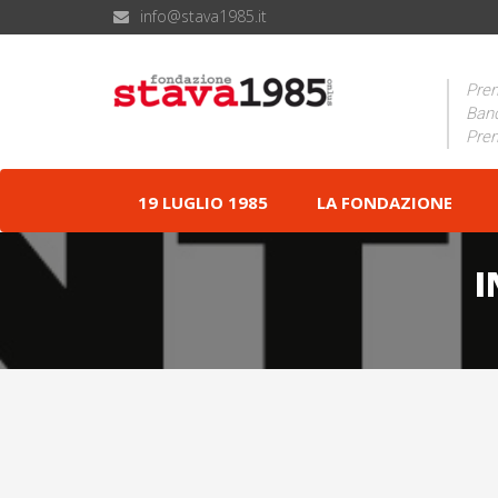
info@stava1985.it
Prem
Band
Prem
19 LUGLIO 1985
LA FONDAZIONE
I