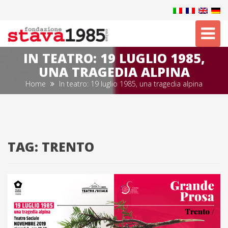
Tog
nav
IN TEATRO: 19 LUGLIO 1985,
UNA TRAGEDIA ALPINA
Home
In teatro: 19 luglio 1985, una tragedia alpina
TAG:
TRENTO