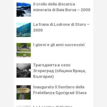
Il crollo della discarica
mineraria di Baia Borsa – 2000
La frana di Lodrone di Storo –
2000
I giorni e gli anni successivi
Трагедията в село
Згориград (община Враца,
България)
Inaugurato Il Sentiero della
Fratellanza Sgorigrad-Stava