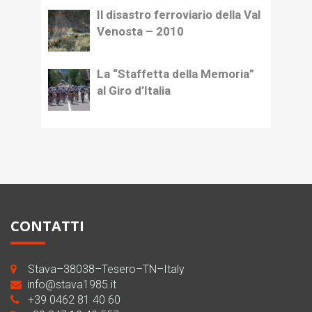
Il disastro ferroviario della Val
Venosta – 2010
La “Staffetta della Memoria”
al Giro d’Italia
CONTATTI
Stava–38038–Tesero–TN–Italy
info@stava1985.it
+39 0462 81 40 60